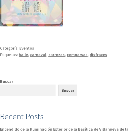
Categoría:
Eventos
Etiquetas:
baile
,
carnaval
,
carrozas
,
comparsas
,
disfraces
Buscar
Buscar
Recent Posts
Encendido de la Iluminación Exterior de la Basílica de Villanueva de la