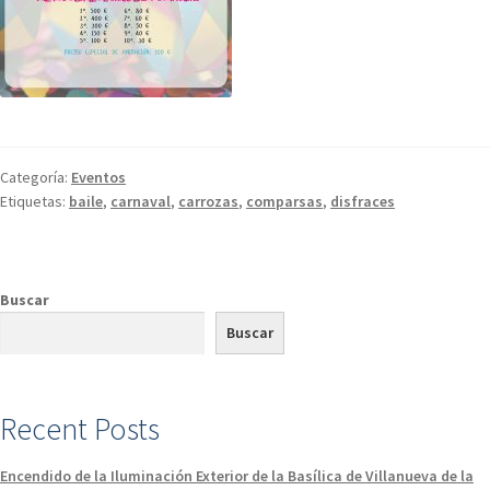
Categoría:
Eventos
Etiquetas:
baile
,
carnaval
,
carrozas
,
comparsas
,
disfraces
Buscar
Buscar
Recent Posts
Encendido de la Iluminación Exterior de la Basílica de Villanueva de la