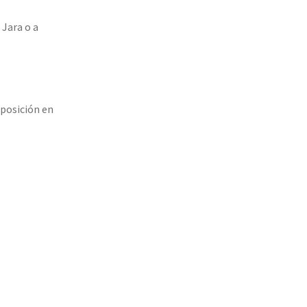
 Jara o a
xposición en